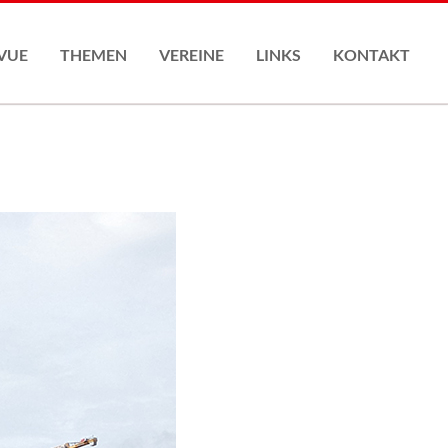
Nav
übe
VUE
THEMEN
VEREINE
LINKS
KONTAKT
Anmeldeformular
ASR