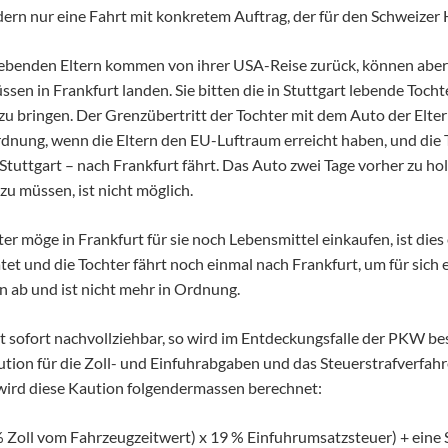
ndern nur eine Fahrt mit konkretem Auftrag, der für den Schweizer 
el lebenden Eltern kommen von ihrer USA-Reise zurück, können ab
ssen in Frankfurt landen. Sie bitten die in Stuttgart lebende Tocht
zu bringen. Der Grenzübertritt der Tochter mit dem Auto der Elte
dnung, wenn die Eltern den EU-Luftraum erreicht haben, und die
tuttgart – nach Frankfurt fährt. Das Auto zwei Tage vorher zu hol
zu müssen, ist nicht möglich.
hter möge in Frankfurt für sie noch Lebensmittel einkaufen, ist dies
et und die Tochter fährt noch einmal nach Frankfurt, um für sich
n ab und ist nicht mehr in Ordnung.
 sofort nachvollziehbar, so wird im Entdeckungsfalle der PKW bes
Kaution für die Zoll- und Einfuhrabgaben und das Steuerstrafverf
 wird diese Kaution folgendermassen berechnet:
 Zoll vom Fahrzeugzeitwert) x 19 % Einfuhrumsatzsteuer) + eine S