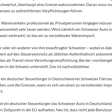
t schwertut, überhaupt eine Grenze wahrzunehmen. Daran muss m
nzen zu zollrechtlichen Verpflichtungen führen.
n Warenverkehr professionell ab, Privatpersonen hingegen müssen
ssenheit sehr teuer werden. Wird nämlich ein Schweizer Auto in 
weiz verbracht, ist das ein zu verzollender Warenimport.
r oder ein anderer von ihm beauftragter Schweizer – wobei es dabe
dern auf den Steuerwohnsitz als üblichen Aufenthaltsort ankomm
 das als Transit ohne Verzollungsverpflichtung. Bei der «vorüber
n in die Schweiz unterstellt. Das ist nachvollziehbar.
n ein deutscher Steuerbürger in Deutschland ein Schweizer Fahrz
eten, und die Grenzen, wann es sich um einen zu verzollenden Imp
t.
zt ein deutscher Steuerbürger das Schweizer Auto in Deutschland
m Zeitpunkt in der EU aufhalten. Neu ist, dass nicht jede Benutz