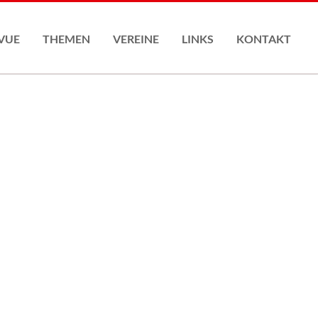
Nav
übe
VUE
THEMEN
VEREINE
LINKS
KONTAKT
Anmeldeformular
ASR