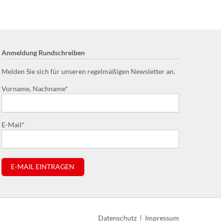
e
Anmeldung Rundschreiben
Melden Sie sich für unseren regelmäßigen Newsletter an.
Pflichtfeld
Vorname, Nachname
*
Pflichtfeld
E-Mail
*
E-MAIL EINTRAGEN
Navigation
Datenschutz
Impressum