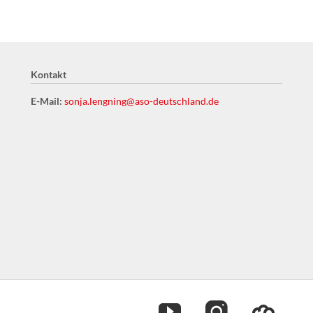
Logo Webling Vereinssoftwar
Kontakt
E-Mail:
sonja.lengning@aso-deutschland.de