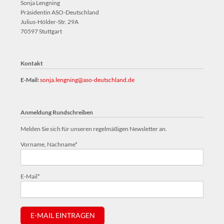
Sonja Lengning
Präsidentin ASO-Deutschland
Julius-Hölder-Str. 29A
70597 Stuttgart
Kontakt
E-Mail:
sonja.lengning@aso-deutschland.de
Anmeldung Rundschreiben
Melden Sie sich für unseren regelmäßigen Newsletter an.
Pflichtfeld
Vorname, Nachname
*
Pflichtfeld
E-Mail
*
E-MAIL EINTRAGEN