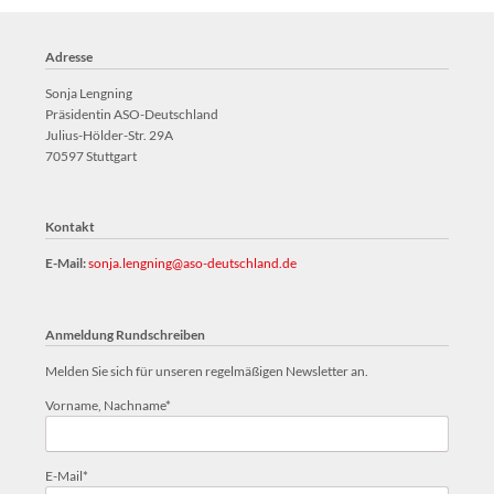
Vereinss
Adresse
Sonja Lengning
Präsidentin ASO-Deutschland
Julius-Hölder-Str. 29A
70597 Stuttgart
Kontakt
E-Mail:
sonja.lengning@aso-deutschland.de
Anmeldung Rundschreiben
Melden Sie sich für unseren regelmäßigen Newsletter an.
Pflichtfeld
Vorname, Nachname
*
Pflichtfeld
E-Mail
*